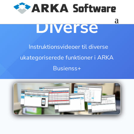
Diverse
Instruktionsvideoer til diverse
ukategoriserede funktioner i ARKA
Busienss+