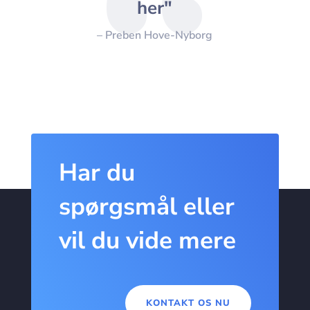
her"
– Preben Hove-Nyborg
Har du
spørgsmål eller
vil du vide mere
KONTAKT OS NU