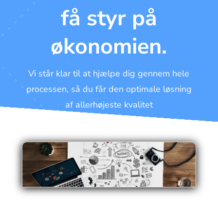
få styr på
økonomien.
Vi står klar til at hjælpe dig gennem hele
processen, så du får den optimale løsning
af allerhøjeste kvalitet