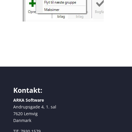
Kontakt:
ARKA Software
Andrupsgade 4, 1. sal
7620 Lemvig
Danmark
Tlf: 7930 1579