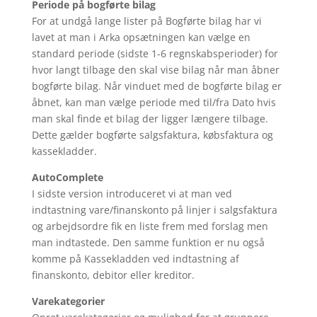
Periode på bogførte bilag
For at undgå lange lister på Bogførte bilag har vi
lavet at man i Arka opsætningen kan vælge en
standard periode (sidste 1-6 regnskabsperioder) for
hvor langt tilbage den skal vise bilag når man åbner
bogførte bilag. Når vinduet med de bogførte bilag er
åbnet, kan man vælge periode med til/fra Dato hvis
man skal finde et bilag der ligger længere tilbage.
Dette gælder bogførte salgsfaktura, købsfaktura og
kassekladder.
AutoComplete
I sidste version introduceret vi at man ved
indtastning vare/finanskonto på linjer i salgsfaktura
og arbejdsordre fik en liste frem med forslag men
man indtastede. Den samme funktion er nu også
komme på Kassekladden ved indtastning af
finanskonto, debitor eller kreditor.
Varekategorier