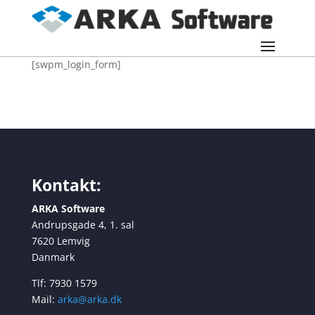
[swpm_login_form]
Kontakt:
ARKA Software
Andrupsgade 4, 1. sal
7620 Lemvig
Danmark
Tlf: 7930 1579
Mail:
arka@arka.dk